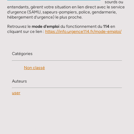
sourds ou
entendants, gèrent votre situation en lien direct avec le service
d’urgence (SAMU, sapeurs-pompiers, police, gendarmerie,
hébergement d’urgence) le plus proche.
Retrouvez le
mode d'emploi
du fonctionnement du
114
en
cliquant sur ce lien :
https://info.urgence114.fr/mode-emploi/
Catégories
Non classé
Auteurs
user
© Copyright UDPS 33 (2026). Tous droits réservés.