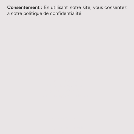
Consentement :
En utilisant notre site, vous consentez
à notre politique de confidentialité.
BLUSH BOUTIQUE
Place de la Gare 7
57200 Sarreguemines
Téléphone :
09 70 80 89 11
Email :
email@votre-domaine.fr
Heures d'ouverture
Lundi - Vendredi
9:00 heures - 20:00 heures